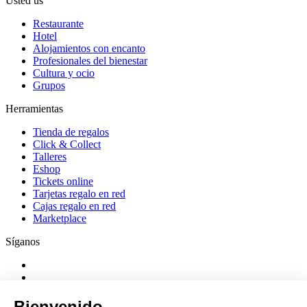
Usted us
Restaurante
Hotel
Alojamientos con encanto
Profesionales del bienestar
Cultura y ocio
Grupos
Herramientas
Tienda de regalos
Click & Collect
Talleres
Eshop
Tickets online
Tarjetas regalo en red
Cajas regalo en red
Marketplace
Síganos
Bienvenido