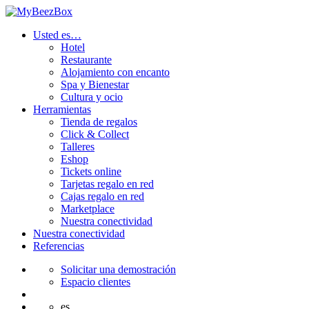
Usted es…
Hotel
Restaurante
Alojamiento con encanto
Spa y Bienestar
Cultura y ocio
Herramientas
Tienda de regalos
Click & Collect
Talleres
Eshop
Tickets online
Tarjetas regalo en red
Cajas regalo en red
Marketplace
Nuestra conectividad
Nuestra conectividad
Referencias
Solicitar una demostración
Espacio clientes
es